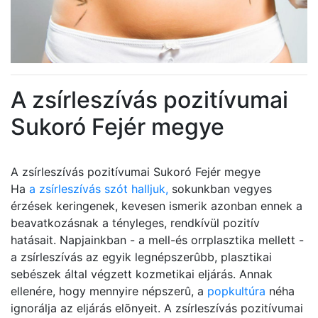
A zsírleszívás pozitívumai
Sukoró Fejér megye
A zsírleszívás pozitívumai Sukoró Fejér megye
Ha
a zsírleszívás szót halljuk,
sokunkban vegyes
érzések keringenek, kevesen ismerik azonban ennek a
beavatkozásnak a tényleges, rendkívül pozitív
hatásait. Napjainkban - a mell-és orrplasztika mellett -
a zsírleszívás az egyik legnépszerûbb, plasztikai
sebészek által végzett kozmetikai eljárás. Annak
ellenére, hogy mennyire népszerû, a
popkultúra
néha
ignorálja az eljárás elõnyeit. A zsírleszívás pozitívumai