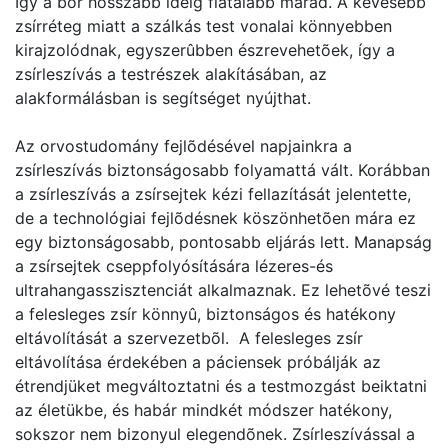
Így a bõr hosszabb ideig fiatalabb marad. A kevesebb
zsírréteg miatt a szálkás test vonalai könnyebben
kirajzolódnak, egyszerûbben észrevehetõek, így a
zsírleszívás a testrészek alakításában, az
alakformálásban is segítséget nyújthat.
Az orvostudomány fejlõdésével napjainkra a
zsírleszívás biztonságosabb folyamattá vált. Korábban
a zsírleszívás a zsírsejtek kézi fellazítását jelentette,
de a technológiai fejlõdésnek köszönhetõen mára ez
egy biztonságosabb, pontosabb eljárás lett. Manapság
a zsírsejtek cseppfolyósítására lézeres-és
ultrahangasszisztenciát alkalmaznak. Ez lehetõvé teszi
a felesleges zsír könnyû, biztonságos és hatékony
eltávolítását a szervezetbõl. A felesleges zsír
eltávolítása érdekében a páciensek próbálják az
étrendjüket megváltoztatni és a testmozgást beiktatni
az életükbe, és habár mindkét módszer hatékony,
sokszor nem bizonyul elegendõnek. Zsírleszívással a