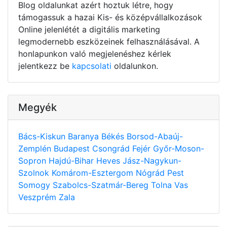
Blog oldalunkat azért hoztuk létre, hogy
támogassuk a hazai Kis- és középvállalkozások
Online jelenlétét a digitális marketing
legmodernebb eszközeinek felhasználásával. A
honlapunkon való megjelenéshez kérlek
jelentkezz be
kapcsolati
oldalunkon.
Megyék
Bács-Kiskun
Baranya
Békés
Borsod-Abaúj-
Zemplén
Budapest
Csongrád
Fejér
Győr-Moson-
Sopron
Hajdú-Bihar
Heves
Jász-Nagykun-
Szolnok
Komárom-Esztergom
Nógrád
Pest
Somogy
Szabolcs-Szatmár-Bereg
Tolna
Vas
Veszprém
Zala