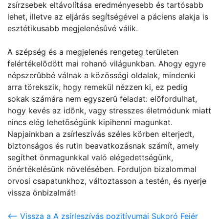
zsírzsebek eltávolítása eredményesebb és tartósabb
lehet, illetve az eljárás segítségével a páciens alakja is
esztétikusabb megjelenésûvé válik.
A szépség és a megjelenés rengeteg területen
felértékelõdött mai rohanó világunkban. Ahogy egyre
népszerûbbé válnak a közösségi oldalak, mindenki
arra törekszik, hogy remekül nézzen ki, ez pedig
sokak számára nem egyszerû feladat: elõfordulhat,
hogy kevés az idõnk, vagy stresszes életmódunk miatt
nincs elég lehetõségünk kipihenni magunkat.
Napjainkban a zsírleszívás széles körben elterjedt,
biztonságos és rutin beavatkozásnak számít, amely
segíthet önmagunkkal való elégedettségünk,
önértékelésünk növelésében. Forduljon bizalommal
orvosi csapatunkhoz, változtasson a testén, és nyerje
vissza önbizalmát!
<-- Vissza a A zsírleszívás pozitívumai Sukoró Fejér