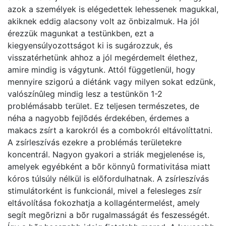
azok a személyek is elégedettek lehessenek magukkal,
akiknek eddig alacsony volt az önbizalmuk. Ha jól
érezzük magunkat a testünkben, ezt a
kiegyensúlyozottságot ki is sugározzuk, és
visszatérhetünk ahhoz a jól megérdemelt élethez,
amire mindig is vágytunk. Attól függetlenül, hogy
mennyire szigorú a diétánk vagy milyen sokat edzünk,
valószínûleg mindig lesz a testünkön 1-2
problémásabb terület. Ez teljesen természetes, de
néha a nagyobb fejlõdés érdekében, érdemes a
makacs zsírt a karokról és a combokról eltávolíttatni.
A zsírleszívás ezekre a problémás területekre
koncentrál. Nagyon gyakori a striák megjelenése is,
amelyek egyébként a bõr könnyû formativitása miatt
kóros túlsúly nélkül is elõfordulhatnak. A zsírleszívás
stimulátorként is funkcionál, mivel a felesleges zsír
eltávolítása fokozhatja a kollagéntermelést, amely
segít megõrizni a bõr rugalmasságát és feszességét.