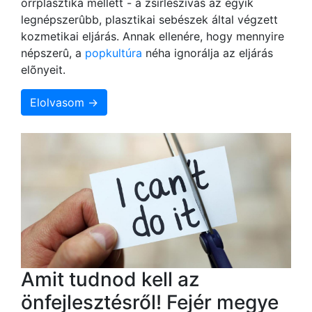
orrplasztika mellett - a zsírleszívás az egyik
legnépszerûbb, plasztikai sebészek által végzett
kozmetikai eljárás. Annak ellenére, hogy mennyire
népszerû, a
popkultúra
néha ignorálja az eljárás
elõnyeit.
Elolvasom →
Amit tudnod kell az
önfejlesztésről! Fejér megye