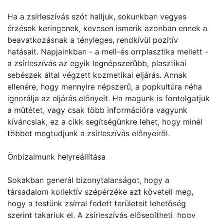
Ha a zsírleszívás szót halljuk, sokunkban vegyes
érzések keringenek, kevesen ismerik azonban ennek a
beavatkozásnak a tényleges, rendkívül pozitív
hatásait. Napjainkban - a mell-és orrplasztika mellett -
a zsírleszívás az egyik legnépszerûbb, plasztikai
sebészek által végzett kozmetikai eljárás. Annak
ellenére, hogy mennyire népszerû, a popkultúra néha
ignorálja az eljárás elõnyeit. Ha magunk is fontolgatjuk
a mûtétet, vagy csak több információra vagyunk
kíváncsiak, ez a cikk segítségünkre lehet, hogy minél
többet megtudjunk a zsírleszívás elõnyeirõl.
Önbizalmunk helyreállítása
Sokakban generál bizonytalanságot, hogy a
társadalom kollektív szépérzéke azt követeli meg,
hogy a testünk zsírral fedett területeit lehetõség
szerint takarjuk el. A zsírleszívás elõsegítheti, hogy