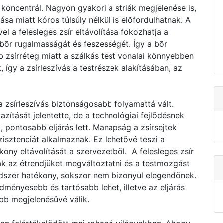
 koncentrál. Nagyon gyakori a striák megjelenése is,
a miatt kóros túlsúly nélkül is elõfordulhatnak. A
vel a felesleges zsír eltávolítása fokozhatja a
 bõr rugalmasságát és feszességét. Így a bõr
 zsírréteg miatt a szálkás test vonalai könnyebben
így a zsírleszívás a testrészek alakításában, az
 zsírleszívás biztonságosabb folyamattá vált.
lazítását jelentette, de a technológiai fejlõdésnek
pontosabb eljárás lett. Manapság a zsírsejtek
isztenciát alkalmaznak. Ez lehetõvé teszi a
kony eltávolítását a szervezetbõl. A felesleges zsír
ák az étrendjüket megváltoztatni és a testmozgást
ódszer hatékony, sokszor nem bizonyul elegendõnek.
edményesebb és tartósabb lehet, illetve az eljárás
abb megjelenésûvé válik.