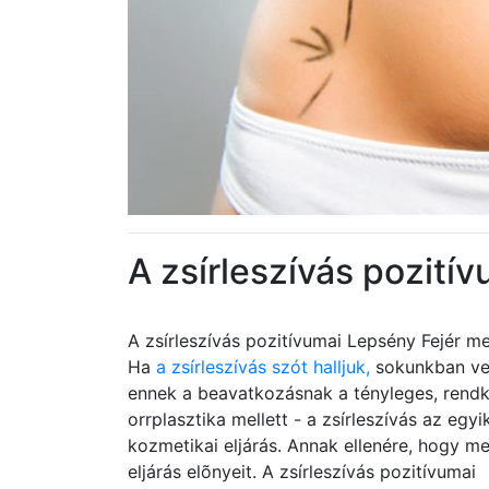
A zsírleszívás pozití
A zsírleszívás pozitívumai Lepsény Fejér m
Ha
a zsírleszívás szót halljuk,
sokunkban veg
ennek a beavatkozásnak a tényleges, rendkív
orrplasztika mellett - a zsírleszívás az egy
kozmetikai eljárás. Annak ellenére, hogy m
eljárás elõnyeit. A zsírleszívás pozitívumai