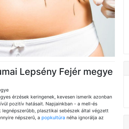
vumai Lepsény Fejér megye
egye
yes érzések keringenek, kevesen ismerik azonban
ül pozitív hatásait. Napjainkban - a mell-és
ik legnépszerûbb, plasztikai sebészek által végzett
ennyire népszerû, a
popkultúra
néha ignorálja az