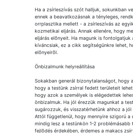
Ha a zsírleszívás szót halljuk, sokunkban 
ennek a beavatkozásnak a tényleges, rendkív
orrplasztika mellett - a zsírleszívás az egy
kozmetikai eljárás. Annak ellenére, hogy me
eljárás elõnyeit. Ha magunk is fontolgatju
kíváncsiak, ez a cikk segítségünkre lehet, 
elõnyeirõl.
Önbizalmunk helyreállítása
Sokakban generál bizonytalanságot, hogy a
hogy a testünk zsírral fedett területeit lehet
hogy azok a személyek is elégedettek lehe
önbizalmuk. Ha jól érezzük magunkat a test
sugározzuk, és visszatérhetünk ahhoz a jól
Attól függetlenül, hogy mennyire szigorú a
mindig lesz a testünkön 1-2 problémásabb t
fejlõdés érdekében, érdemes a makacs zsírt 