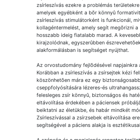
zsírleszívás ezekre a problémás területekre
amelyek egyébként a bõr könnyû formativitás
zsírleszívás stimulátorként is funkcionál, mi
kollagéntermelést, amely segít megõrizni a
hosszabb ideig fiatalabb marad. A kevesebb
kirajzolódnak, egyszerûbben észrevehetõek, 
alakformálásban is segítséget nyújthat.
Az orvostudomány fejlõdésével napjainkra a
Korábban a zsírleszívás a zsírsejtek kézi fel
köszönhetõen mára ez egy biztonságosabb, 
cseppfolyósítására lézeres-és ultrahangassz
felesleges zsír könnyû, biztonságos és haté
eltávolítása érdekében a páciensek próbálj
beiktatni az életükbe, és habár mindkét m
Zsírleszívással a zsírzsebek eltávolítása er
segítségével a páciens alakja is esztétikus