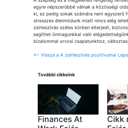
A szépség és a megjelenés rengeteg terüle
egyre népszerûbbé válnak a közösségi olda
ki, ez pedig sokak számára nem egyszerû fe
stresszes életmódunk miatt nincs elég leh
zsírleszívás széles körben elterjedt, bizto
segíthet önmagunkkal való elégedettségünk
bizalommal orvosi csapatunkhoz, változtass
<-- Vissza a A zsírleszívás pozitívumai Lep
További cikkeink
Finances At
Cikk 