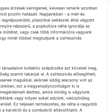
vegyes érzések keringenek, kevesen ismerik azonban
ül pozitív hatásait. Napjainkban - a mell-és
ik legnépszerûbb, plasztikai sebészek által végzett
nnyire népszerû, a popkultúra néha ignorálja az
k a mûtétet, vagy csak több információra vagyunk
hogy minél többet megtudjunk a zsírleszívás
 társadalom kollektív szépérzéke azt követeli meg,
õség szerint takarjuk el. A zsírleszívás elõsegítheti,
ssenek magukkal, akiknek eddig alacsony volt az
ünkben, ezt a kiegyensúlyozottságot ki is
 megérdemelt élethez, amire mindig is vágytunk.
 diétánk vagy milyen sokat edzünk, valószínûleg
erület. Ez teljesen természetes, de néha a nagyobb
a karokról és a combokról eltávolíttatni. A