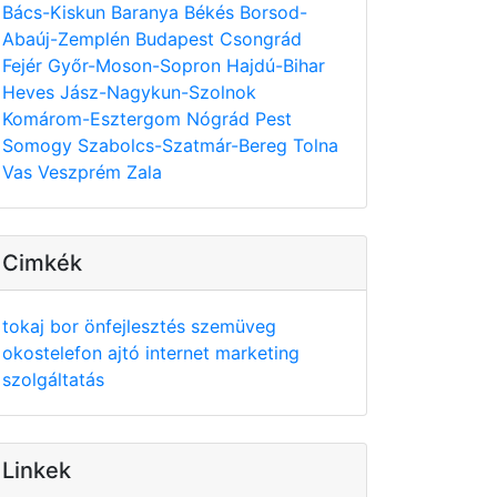
Bács-Kiskun
Baranya
Békés
Borsod-
Abaúj-Zemplén
Budapest
Csongrád
Fejér
Győr-Moson-Sopron
Hajdú-Bihar
Heves
Jász-Nagykun-Szolnok
Komárom-Esztergom
Nógrád
Pest
Somogy
Szabolcs-Szatmár-Bereg
Tolna
Vas
Veszprém
Zala
Cimkék
tokaj
bor
önfejlesztés
szemüveg
okostelefon
ajtó
internet
marketing
szolgáltatás
Linkek