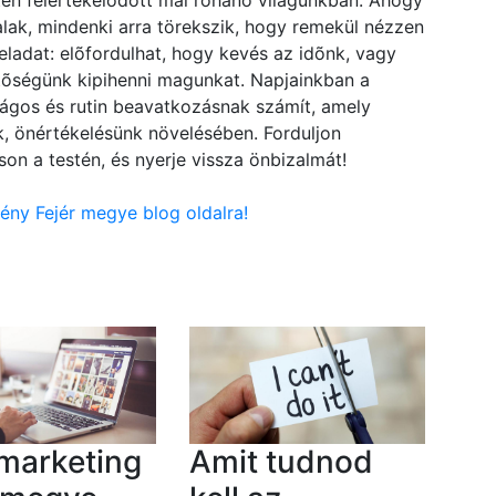
ten felértékelõdött mai rohanó világunkban. Ahogy
lak, mindenki arra törekszik, hogy remekül nézzen
ladat: elõfordulhat, hogy kevés az idõnk, vagy
etõségünk kipihenni magunkat. Napjainkban a
nságos és rutin beavatkozásnak számít, amely
, önértékelésünk növelésében. Forduljon
on a testén, és nyerje vissza önbizalmát!
sény Fejér megye blog oldalra!
marketing
Amit tudnod