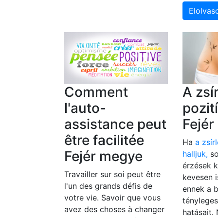
Elolva
Comment
A zsí
l'auto-
pozit
assistance peut
Fejé
être facilitée
Ha
a zsír
Fejér megye
halljuk,
so
érzések k
Travailler sur soi peut être
kevesen 
l'un des grands défis de
ennek a 
votre vie. Savoir que vous
tényleges
avez des choses à changer
hatásait.