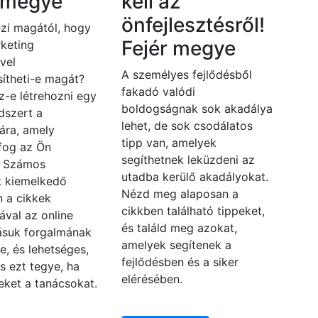
r megye
kell az
önfejlesztésről!
zi magától, hogy
Fejér megye
keting
vel
A személyes fejlődésből
ítheti-e magát?
fakadó valódi
z-e létrehozni egy
boldogságnak sok akadálya
dszert a
lehet, de sok csodálatos
ára, amely
tipp van, amelyek
fog az Ön
segíthetnek leküzdeni az
? Számos
utadba kerülő akadályokat.
 kiemelkedő
Nézd meg alaposan a
n a cikkek
cikkben található tippeket,
ával az online
és találd meg azokat,
zásuk forgalmának
amelyek segítenek a
e, és lehetséges,
fejlődésben és a siker
s ezt tegye, ha
elérésében.
eket a tanácsokat.