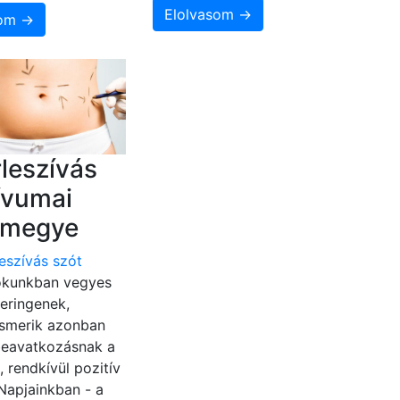
Elolvasom →
som →
rleszívás
ívumai
r megye
leszívás szót
kunkban vegyes
eringenek,
ismerik azonban
beavatkozásnak a
, rendkívül pozitív
 Napjainkban - a