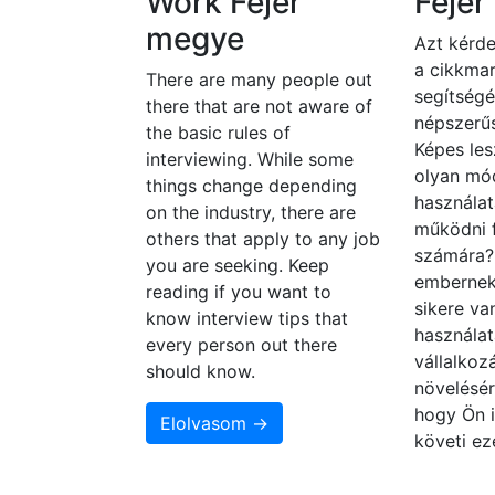
Work Fejér
Fejé
megye
Azt kérde
a cikkmar
There are many people out
segítségé
there that are not aware of
népszerűs
the basic rules of
Képes les
interviewing. While some
olyan mó
things change depending
használat
on the industry, there are
működni 
others that apply to any job
számára
you are seeking. Keep
embernek
reading if you want to
sikere va
know interview tips that
használat
every person out there
vállalko
should know.
növelésér
hogy Ön i
Elolvasom →
követi ez