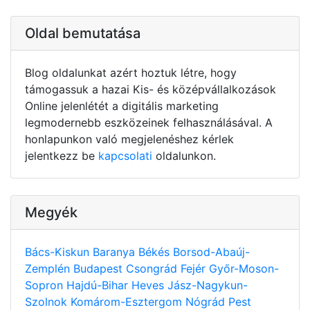
Oldal bemutatása
Blog oldalunkat azért hoztuk létre, hogy
támogassuk a hazai Kis- és középvállalkozások
Online jelenlétét a digitális marketing
legmodernebb eszközeinek felhasználásával. A
honlapunkon való megjelenéshez kérlek
jelentkezz be
kapcsolati
oldalunkon.
Megyék
Bács-Kiskun
Baranya
Békés
Borsod-Abaúj-
Zemplén
Budapest
Csongrád
Fejér
Győr-Moson-
Sopron
Hajdú-Bihar
Heves
Jász-Nagykun-
Szolnok
Komárom-Esztergom
Nógrád
Pest