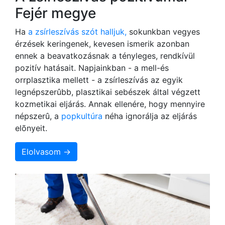
Fejér megye
Ha
a zsírleszívás szót halljuk,
sokunkban vegyes
érzések keringenek, kevesen ismerik azonban
ennek a beavatkozásnak a tényleges, rendkívül
pozitív hatásait. Napjainkban - a mell-és
orrplasztika mellett - a zsírleszívás az egyik
legnépszerûbb, plasztikai sebészek által végzett
kozmetikai eljárás. Annak ellenére, hogy mennyire
népszerû, a
popkultúra
néha ignorálja az eljárás
elõnyeit.
Elolvasom →