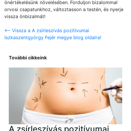
önértékelésünk növelésében. Forduljon bizalommal
orvosi csapatunkhoz, változtasson a testén, és nyerje
vissza önbizalmát!
<-- Vissza a A zsírleszívás pozitívumai
Iszkaszentgyörgy Fejér megye blog oldalra!
További cikkeink
A zsírleszívás pozitívumai