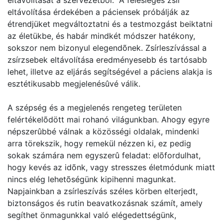
eltávolítását a szervezetbõl. A felesleges zsír
eltávolítása érdekében a páciensek próbálják az
étrendjüket megváltoztatni és a testmozgást beiktatni
az életükbe, és habár mindkét módszer hatékony,
sokszor nem bizonyul elegendõnek. Zsírleszívással a
zsírzsebek eltávolítása eredményesebb és tartósabb
lehet, illetve az eljárás segítségével a páciens alakja is
esztétikusabb megjelenésûvé válik.
A szépség és a megjelenés rengeteg területen
felértékelõdött mai rohanó világunkban. Ahogy egyre
népszerûbbé válnak a közösségi oldalak, mindenki
arra törekszik, hogy remekül nézzen ki, ez pedig
sokak számára nem egyszerû feladat: elõfordulhat,
hogy kevés az idõnk, vagy stresszes életmódunk miatt
nincs elég lehetõségünk kipihenni magunkat.
Napjainkban a zsírleszívás széles körben elterjedt,
biztonságos és rutin beavatkozásnak számít, amely
segíthet önmagunkkal való elégedettségünk,