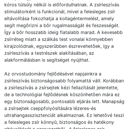
kóros túlsúly nélkül is elõfordulhatnak. A zsírleszívás
stimulátorként is funkcionál, mivel a felesleges zsír
eltávolítása fokozhatja a kollagéntermelést, amely
segít megõrizni a bõr rugalmasságát és feszességét.
Így a bõr hosszabb ideig fiatalabb marad. A kevesebb
zsírréteg miatt a szálkás test vonalai könnyebben
kirajzolódnak, egyszerûbben észrevehetõek, így a
zsírleszívás a testrészek alakításában, az
alakformálásban is segítséget nyújthat.
Az orvostudomány fejlõdésével napjainkra a
zsírleszívás biztonságosabb folyamattá vált. Korábban
a zsírleszívás a zsírsejtek kézi fellazítását jelentette,
de a technológiai fejlõdésnek köszönhetõen mára ez
egy biztonságosabb, pontosabb eljárás lett. Manapság
a zsírsejtek cseppfolyósítására lézeres-és
ultrahangasszisztenciát alkalmaznak. Ez lehetõvé teszi
a felesleges zsír könnyû, biztonságos és hatékony