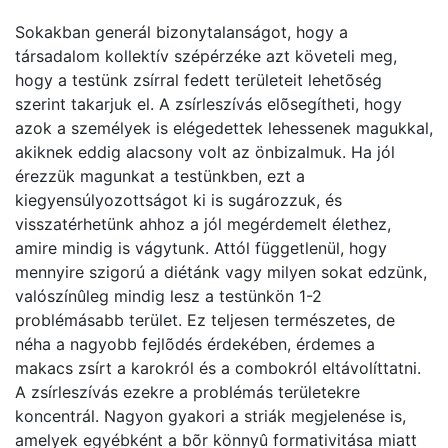
Sokakban generál bizonytalanságot, hogy a
társadalom kollektív szépérzéke azt követeli meg,
hogy a testünk zsírral fedett területeit lehetõség
szerint takarjuk el. A zsírleszívás elõsegítheti, hogy
azok a személyek is elégedettek lehessenek magukkal,
akiknek eddig alacsony volt az önbizalmuk. Ha jól
érezzük magunkat a testünkben, ezt a
kiegyensúlyozottságot ki is sugározzuk, és
visszatérhetünk ahhoz a jól megérdemelt élethez,
amire mindig is vágytunk. Attól függetlenül, hogy
mennyire szigorú a diétánk vagy milyen sokat edzünk,
valószínûleg mindig lesz a testünkön 1-2
problémásabb terület. Ez teljesen természetes, de
néha a nagyobb fejlõdés érdekében, érdemes a
makacs zsírt a karokról és a combokról eltávolíttatni.
A zsírleszívás ezekre a problémás területekre
koncentrál. Nagyon gyakori a striák megjelenése is,
amelyek egyébként a bõr könnyû formativitása miatt