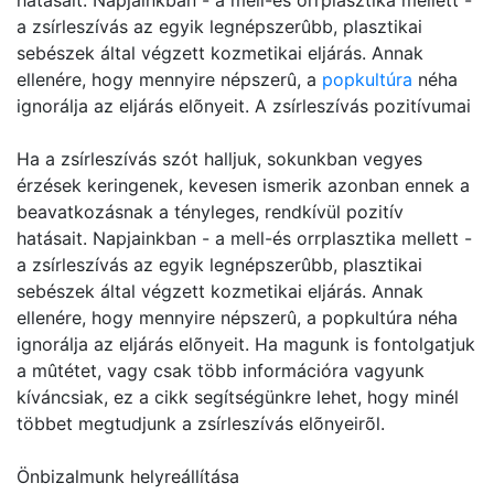
hatásait. Napjainkban - a mell-és orrplasztika mellett -
a zsírleszívás az egyik legnépszerûbb, plasztikai
sebészek által végzett kozmetikai eljárás. Annak
ellenére, hogy mennyire népszerû, a
popkultúra
néha
ignorálja az eljárás elõnyeit. A zsírleszívás pozitívumai
Ha a zsírleszívás szót halljuk, sokunkban vegyes
érzések keringenek, kevesen ismerik azonban ennek a
beavatkozásnak a tényleges, rendkívül pozitív
hatásait. Napjainkban - a mell-és orrplasztika mellett -
a zsírleszívás az egyik legnépszerûbb, plasztikai
sebészek által végzett kozmetikai eljárás. Annak
ellenére, hogy mennyire népszerû, a popkultúra néha
ignorálja az eljárás elõnyeit. Ha magunk is fontolgatjuk
a mûtétet, vagy csak több információra vagyunk
kíváncsiak, ez a cikk segítségünkre lehet, hogy minél
többet megtudjunk a zsírleszívás elõnyeirõl.
Önbizalmunk helyreállítása