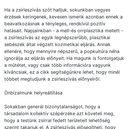
Ha a zsírleszívás szót halljuk, sokunkban vegyes
érzések keringenek, kevesen ismerik azonban ennek a
beavatkozásnak a tényleges, rendkívül pozitív
hatásait. Napjainkban - a mell-és orrplasztika mellett -
a zsírleszívás az egyik legnépszerûbb, plasztikai
sebészek által végzett kozmetikai eljárás. Annak
ellenére, hogy mennyire népszerû, a popkultúra néha
ignorálja az eljárás elõnyeit. Ha magunk is fontolgatjuk
a mûtétet, vagy csak több információra vagyunk
kíváncsiak, ez a cikk segítségünkre lehet, hogy minél
többet megtudjunk a zsírleszívás elõnyeirõl.
Önbizalmunk helyreállítása
Sokakban generál bizonytalanságot, hogy a
társadalom kollektív szépérzéke azt követeli meg,
hogy a testünk zsírral fedett területeit lehetõség
szerint takarjuk el. A zsírleszívás elõsegítheti, hogy