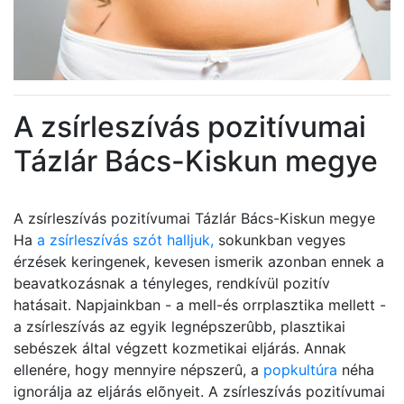
A zsírleszívás pozitívumai
Tázlár Bács-Kiskun megye
A zsírleszívás pozitívumai Tázlár Bács-Kiskun megye
Ha
a zsírleszívás szót halljuk,
sokunkban vegyes
érzések keringenek, kevesen ismerik azonban ennek a
beavatkozásnak a tényleges, rendkívül pozitív
hatásait. Napjainkban - a mell-és orrplasztika mellett -
a zsírleszívás az egyik legnépszerûbb, plasztikai
sebészek által végzett kozmetikai eljárás. Annak
ellenére, hogy mennyire népszerû, a
popkultúra
néha
ignorálja az eljárás elõnyeit. A zsírleszívás pozitívumai