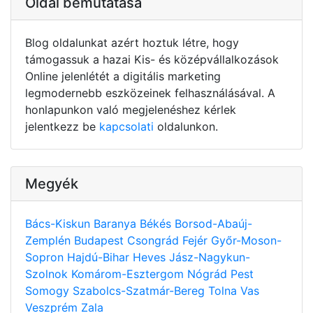
Oldal bemutatása
Blog oldalunkat azért hoztuk létre, hogy
támogassuk a hazai Kis- és középvállalkozások
Online jelenlétét a digitális marketing
legmodernebb eszközeinek felhasználásával. A
honlapunkon való megjelenéshez kérlek
jelentkezz be
kapcsolati
oldalunkon.
Megyék
Bács-Kiskun
Baranya
Békés
Borsod-Abaúj-
Zemplén
Budapest
Csongrád
Fejér
Győr-Moson-
Sopron
Hajdú-Bihar
Heves
Jász-Nagykun-
Szolnok
Komárom-Esztergom
Nógrád
Pest
Somogy
Szabolcs-Szatmár-Bereg
Tolna
Vas
Veszprém
Zala