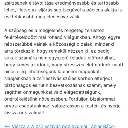
zsírzsebek eltávolítása eredményesebb és tartósabb
lehet, illetve az eljárás segítségével a páciens alakja is
esztétikusabb megjelenésûvé válik.
A szépség és a megjelenés rengeteg területen
felértékelõdött mai rohanó világunkban. Ahogy egyre
népszerûbbé válnak a közösségi oldalak, mindenki
arra törekszik, hogy remekül nézzen ki, ez pedig
sokak számára nem egyszerû feladat: elõfordulhat,
hogy kevés az idõnk, vagy stresszes életmódunk miatt
nincs elég lehetõségünk kipihenni magunkat.
Napjainkban a zsírleszívás széles körben elterjedt,
biztonságos és rutin beavatkozásnak számít, amely
segíthet önmagunkkal való elégedettségünk,
önértékelésünk növelésében. Forduljon bizalommal
orvosi csapatunkhoz, változtasson a testén, és nyerje
vissza önbizalmát!
<-- Vissza a A zsírleszívás pozitívumai Tázlár Bács-