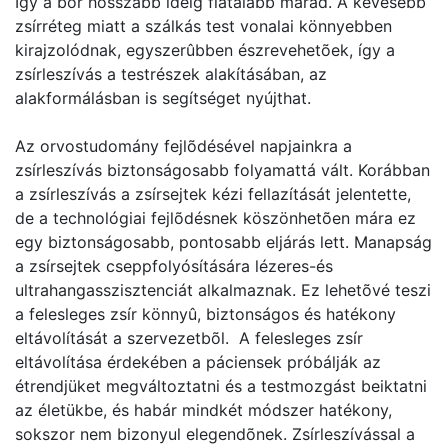
Így a bõr hosszabb ideig fiatalabb marad. A kevesebb
zsírréteg miatt a szálkás test vonalai könnyebben
kirajzolódnak, egyszerûbben észrevehetõek, így a
zsírleszívás a testrészek alakításában, az
alakformálásban is segítséget nyújthat.
Az orvostudomány fejlõdésével napjainkra a
zsírleszívás biztonságosabb folyamattá vált. Korábban
a zsírleszívás a zsírsejtek kézi fellazítását jelentette,
de a technológiai fejlõdésnek köszönhetõen mára ez
egy biztonságosabb, pontosabb eljárás lett. Manapság
a zsírsejtek cseppfolyósítására lézeres-és
ultrahangasszisztenciát alkalmaznak. Ez lehetõvé teszi
a felesleges zsír könnyû, biztonságos és hatékony
eltávolítását a szervezetbõl. A felesleges zsír
eltávolítása érdekében a páciensek próbálják az
étrendjüket megváltoztatni és a testmozgást beiktatni
az életükbe, és habár mindkét módszer hatékony,
sokszor nem bizonyul elegendõnek. Zsírleszívással a