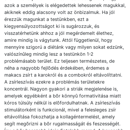
azok a személyek is elégedettek lehessenek magukkal,
akiknek eddig alacsony volt az önbizalmuk. Ha jól
érezzük magunkat a testünkben, ezt a
kiegyensúlyozottságot ki is sugározzuk, és
visszatérhetünk ahhoz a jól megérdemelt élethez,
amire mindig is vágytunk. Attól függetlenül, hogy
mennyire szigorú a diétánk vagy milyen sokat edzünk,
valószínûleg mindig lesz a testünkön 1-2
problémásabb terület. Ez teljesen természetes, de
néha a nagyobb fejlõdés érdekében, érdemes a
makacs zsírt a karokról és a combokról eltávolíttatni.
A zsírleszívás ezekre a problémás területekre
koncentrál. Nagyon gyakori a striák megjelenése is,
amelyek egyébként a bõr könnyû formativitása miatt
kóros túlsúly nélkül is elõfordulhatnak. A zsírleszívás
stimulátorként is funkcionál, mivel a felesleges zsír
eltávolítása fokozhatja a kollagéntermelést, amely
segít megõrizni a bõr rugalmasságát és feszességét.