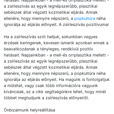
hatásait. Napjainkban - a mell-és orrplasztika mellett -
a zsírleszívás az egyik legnépszerûbb, plasztikai
sebészek által végzett kozmetikai eljárás. Annak
ellenére, hogy mennyire népszerû, a
popkultúra
néha
ignorálja az eljárás elõnyeit. A zsírleszívás pozitívumai
Ha a zsírleszívás szót halljuk, sokunkban vegyes
érzések keringenek, kevesen ismerik azonban ennek a
beavatkozásnak a tényleges, rendkívül pozitív
hatásait. Napjainkban - a mell-és orrplasztika mellett -
a zsírleszívás az egyik legnépszerûbb, plasztikai
sebészek által végzett kozmetikai eljárás. Annak
ellenére, hogy mennyire népszerû, a popkultúra néha
ignorálja az eljárás elõnyeit. Ha magunk is fontolgatjuk
a mûtétet, vagy csak több információra vagyunk
kíváncsiak, ez a cikk segítségünkre lehet, hogy minél
többet megtudjunk a zsírleszívás elõnyeirõl.
Önbizalmunk helyreállítása