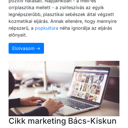
pozitív hatásait. Napjainkban - a mell-és
orrplasztika mellett - a zsírleszívás az egyik
legnépszerûbb, plasztikai sebészek által végzett
kozmetikai eljárás. Annak ellenére, hogy mennyire
népszerû, a
popkultúra
néha ignorálja az eljárás
elõnyeit.
Elolvasom →
Cikk marketing Bács-Kiskun