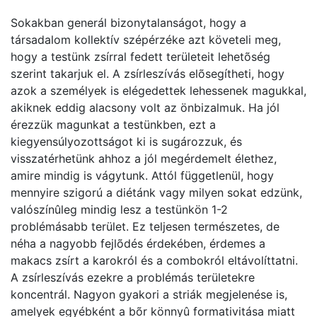
Sokakban generál bizonytalanságot, hogy a
társadalom kollektív szépérzéke azt követeli meg,
hogy a testünk zsírral fedett területeit lehetõség
szerint takarjuk el. A zsírleszívás elõsegítheti, hogy
azok a személyek is elégedettek lehessenek magukkal,
akiknek eddig alacsony volt az önbizalmuk. Ha jól
érezzük magunkat a testünkben, ezt a
kiegyensúlyozottságot ki is sugározzuk, és
visszatérhetünk ahhoz a jól megérdemelt élethez,
amire mindig is vágytunk. Attól függetlenül, hogy
mennyire szigorú a diétánk vagy milyen sokat edzünk,
valószínûleg mindig lesz a testünkön 1-2
problémásabb terület. Ez teljesen természetes, de
néha a nagyobb fejlõdés érdekében, érdemes a
makacs zsírt a karokról és a combokról eltávolíttatni.
A zsírleszívás ezekre a problémás területekre
koncentrál. Nagyon gyakori a striák megjelenése is,
amelyek egyébként a bõr könnyû formativitása miatt