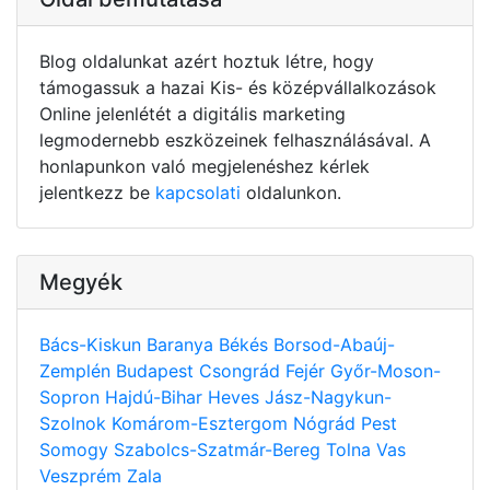
Blog oldalunkat azért hoztuk létre, hogy
támogassuk a hazai Kis- és középvállalkozások
Online jelenlétét a digitális marketing
legmodernebb eszközeinek felhasználásával. A
honlapunkon való megjelenéshez kérlek
jelentkezz be
kapcsolati
oldalunkon.
Megyék
Bács-Kiskun
Baranya
Békés
Borsod-Abaúj-
Zemplén
Budapest
Csongrád
Fejér
Győr-Moson-
Sopron
Hajdú-Bihar
Heves
Jász-Nagykun-
Szolnok
Komárom-Esztergom
Nógrád
Pest
Somogy
Szabolcs-Szatmár-Bereg
Tolna
Vas
Veszprém
Zala