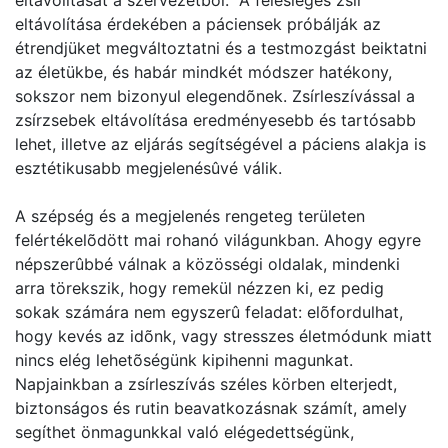
eltávolítását a szervezetbõl. A felesleges zsír
eltávolítása érdekében a páciensek próbálják az
étrendjüket megváltoztatni és a testmozgást beiktatni
az életükbe, és habár mindkét módszer hatékony,
sokszor nem bizonyul elegendõnek. Zsírleszívással a
zsírzsebek eltávolítása eredményesebb és tartósabb
lehet, illetve az eljárás segítségével a páciens alakja is
esztétikusabb megjelenésûvé válik.
A szépség és a megjelenés rengeteg területen
felértékelõdött mai rohanó világunkban. Ahogy egyre
népszerûbbé válnak a közösségi oldalak, mindenki
arra törekszik, hogy remekül nézzen ki, ez pedig
sokak számára nem egyszerû feladat: elõfordulhat,
hogy kevés az idõnk, vagy stresszes életmódunk miatt
nincs elég lehetõségünk kipihenni magunkat.
Napjainkban a zsírleszívás széles körben elterjedt,
biztonságos és rutin beavatkozásnak számít, amely
segíthet önmagunkkal való elégedettségünk,