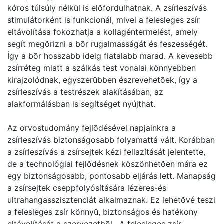
kóros túlsúly nélkül is elõfordulhatnak. A zsírleszívás
stimulátorként is funkcionál, mivel a felesleges zsír
eltávolítása fokozhatja a kollagéntermelést, amely
segít megõrizni a bõr rugalmasságát és feszességét.
Így a bõr hosszabb ideig fiatalabb marad. A kevesebb
zsírréteg miatt a szálkás test vonalai könnyebben
kirajzolódnak, egyszerûbben észrevehetõek, így a
zsírleszívás a testrészek alakításában, az
alakformálásban is segítséget nyújthat.
Az orvostudomány fejlõdésével napjainkra a
zsírleszívás biztonságosabb folyamattá vált. Korábban
a zsírleszívás a zsírsejtek kézi fellazítását jelentette,
de a technológiai fejlõdésnek köszönhetõen mára ez
egy biztonságosabb, pontosabb eljárás lett. Manapság
a zsírsejtek cseppfolyósítására lézeres-és
ultrahangasszisztenciát alkalmaznak. Ez lehetõvé teszi
a felesleges zsír könnyû, biztonságos és hatékony