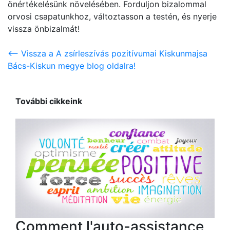
önértékelésünk növelésében. Forduljon bizalommal
orvosi csapatunkhoz, változtasson a testén, és nyerje
vissza önbizalmát!
<-- Vissza a A zsírleszívás pozitívumai Kiskunmajsa
Bács-Kiskun megye blog oldalra!
További cikkeink
Comment l'auto-assistance